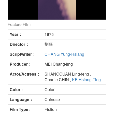
Feature Film
戰地英豪 still
Year：
1975
Director：
劉藝
Scriptwriter：
CHANG Yung-Hsiang
Producer：
MEI Chang-ling
Actor/Actress：
SHANGGUAN Ling-feng ,
Charlie CHIN ,
KE Hsiang-Ting
Color :
Color
Language：
Chinese
Film Type :
Fiction