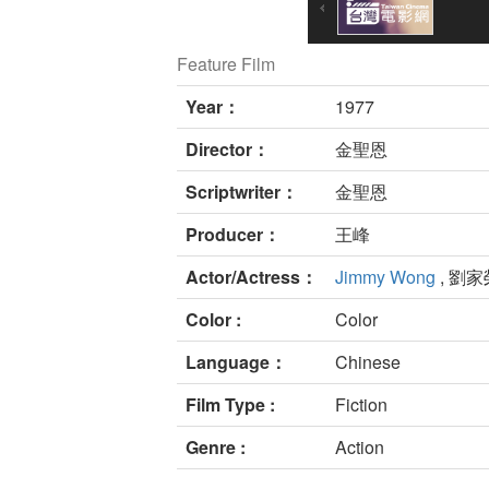
Feature Film
Year：
1977
Director：
金聖恩
Scriptwriter：
金聖恩
Producer：
王峰
Actor/Actress：
Jimmy Wong
, 劉家
Color :
Color
Language：
Chinese
Film Type :
Fiction
Genre :
Action