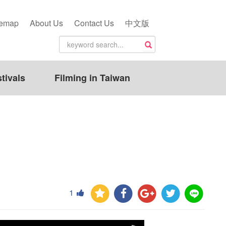
temap
About Us
Contact Us
中文版
tivals
Filming in Taiwan
1