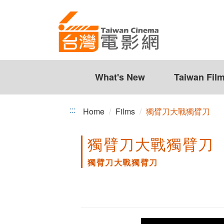
獨
Jump
to
臂
the
刀
content
zone
大
at
the
What's New
Taiwan Fil
戰
center
獨
:::
Home
Films
獨臂刀大戰獨臂刀
臂
獨臂刀大戰獨臂刀
刀
獨臂刀大戰獨臂刀