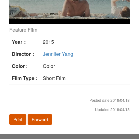
Feature Film
Cronos still
Year：
2015
Director：
Jennifer Yang
Color :
Color
Film Type :
Short Film
Posted date:2018/04/18
Updated:2018/04/18
Print
Forward