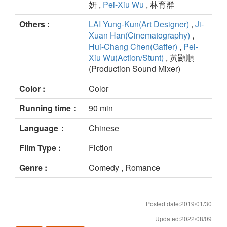
妍 ,
Pei-Xiu Wu
, 林育群
Others :
LAI Yung-Kun(Art Designer)
,
Ji-
Xuan Han(Cinematography)
,
Hui-Chang Chen(Gaffer)
,
Pei-
Xiu Wu(Action/Stunt)
, 黃顯順
(Production Sound Mixer)
Color :
Color
Running time：
90 min
Language：
Chinese
Film Type :
Fiction
Genre :
Comedy , Romance
Posted date:2019/01/30
Updated:2022/08/09