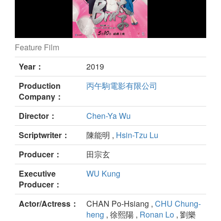
Feature Film
Gang of Bra still
Year：
2019
Production
丙午駒電影有限公司
Company：
Director：
Chen-Ya Wu
Scriptwriter：
陳能明 ,
Hsin-Tzu Lu
Producer：
田宗玄
Executive
WU Kung
Producer：
Actor/Actress：
CHAN Po-Hsiang ,
CHU Chung-
heng
, 徐熙陽 ,
Ronan Lo
, 劉樂