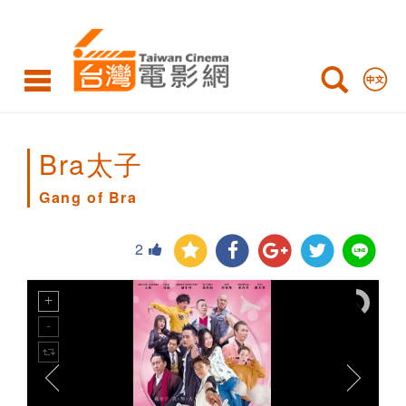
Gang
of
Bra
Bra太子
Gang of Bra
2