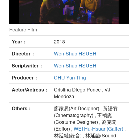
Feature Film
第一廣場 still
Year：
2018
Director：
Wen-Shuo HSUEH
Scriptwriter：
Wen-Shuo HSUEH
Producer：
CHU Yun-Ting
Actor/Actress：
Cristina Diego Ponce , VJ
Mendoza
Others :
廖家辰(Art Designer) , 黃語宥
(Cinematography) , 王禎旎
(Costume Designer) , 劉克聞
(Editor) ,
WEI Hu-Hsuan(Gaffer)
,
林延融(錄音) , 林延融(Sound