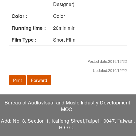
Designer)
Color :
Color
Running time：
26min min
Film Type :
Short Film
Posted date:2019/12/22
Updated:2019/12/22
Print
Forward
Bureau of Audiovisual and Music Industry Development,
MOC
Add: No. 3, Section 1, Kaifeng Street,Taipei 10047, Taiwan,
R.O.C.