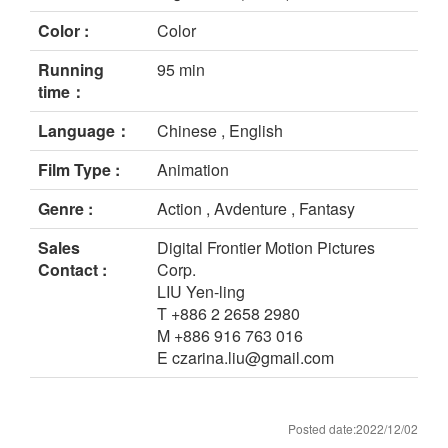
Color :
Color
Running
95 min
time：
Language：
Chinese , English
Film Type :
Animation
Genre :
Action , Avdenture , Fantasy
Sales
Digital Frontier Motion Pictures
Contact :
Corp.
LIU Yen-ling
T +886 2 2658 2980
M +886 916 763 016
E czarina.liu@gmail.com
Posted date:2022/12/02