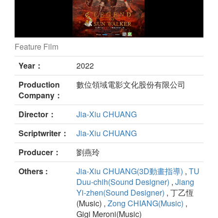
Feature Film
Legend of Sun Walker still
Year：
2022
Production
數位領域電影文化股份有限公司
Company：
Director：
Jia-Xiu CHUANG
Scriptwriter：
Jia-Xiu CHUANG
Producer：
劉燕玲
Others :
Jia-Xiu CHUANG(3D動畫指導)
,
TU
Duu-chih(Sound Designer)
,
Jiang
Yi-zhen(Sound Designer)
, 丁乙恆
(Music) ,
Zong CHIANG(Music)
,
Gigi Meroni(Music)