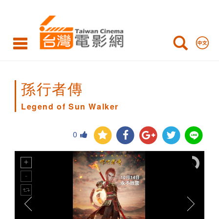
Legend
of
Sun
Walker
孫行者傳
Legend of Sun Walker
0