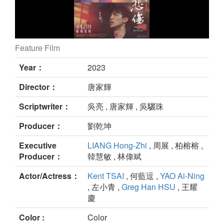
Feature Film
Behide the Blue Eyes still
Year：
2023
Director：
唐家輝
Scriptwriter：
吳亮 , 唐家輝 , 吳驪珠
Producer：
劉乾坤
Executive
LIANG Hong-Zhi
, 周展 , 柏榕榕 ,
Producer：
韓慧敏 , 林偉斌
Actor/Actress：
Kent TSAI
, 何藍逗 ,
YAO Ai-Ning
, 左小青 ,
Greg Han HSU
, 王耀
慶
Color :
Color