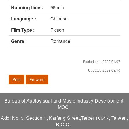
Running time：
99 min
Language：
Chinese
Film Type :
Fiction
Genre :
Romance
Posted date:2023/04/07
Updated:2023/08/10
Print
Forward
Bureau of Audiovisual and Music Industry Development,
MOC
Add: No. 3, Section 1, Kaifeng Street,Taipei 10047, Taiwan,
R.O.C.