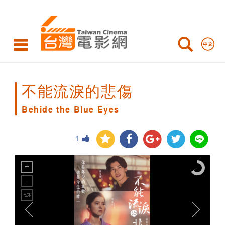
Behide
the
Blue
Eyes
不能流淚的悲傷
Behide the Blue Eyes
1