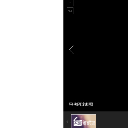
飛俠阿達劇照