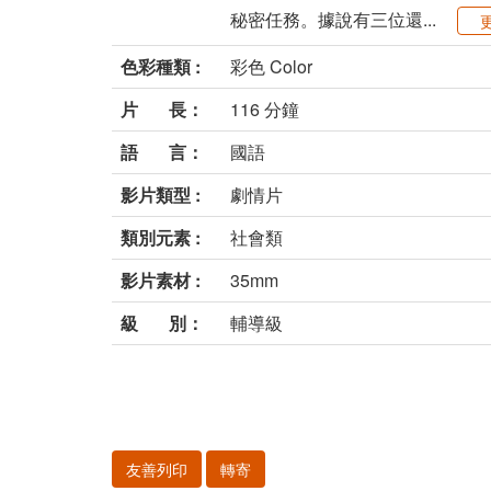
秘密任務。據說有三位還...
色彩種類 :
彩色 Color
片 長：
116 分鐘
語 言：
國語
影片類型 :
劇情片
類別元素 :
社會類
影片素材 :
35mm
級 別：
輔導級
友善列印
轉寄