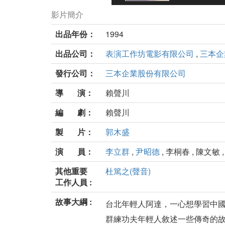
影片簡介
出品年份：
1994
出品公司：
表演工作坊電影有限公司
,
三本企
發行公司：
三本企業股份有限公司
導 演：
賴聲川
編 劇：
賴聲川
製 片：
郭木盛
演 員：
李立群
,
尹昭德
, 李桐春 , 陳文敏 
其他重要
杜篤之(聲音)
工作人員 :
故事大綱 :
台北年輕人阿達，一心想學習中國
群練功夫年輕人敘述一些傳奇的故