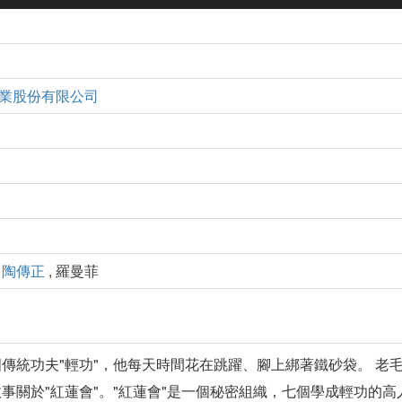
業股份有限公司
,
陶傳正
, 羅曼菲
傳統功夫"輕功"，他每天時間花在跳躍、腳上綁著鐵砂袋。 老
事關於"紅蓮會"。"紅蓮會"是一個秘密組織，七個學成輕功的