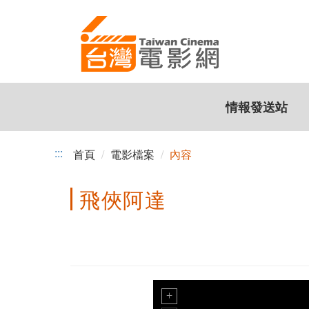
跳
到
主
要
內
容
情報發送站
:::
首頁
電影檔案
內容
飛俠阿達