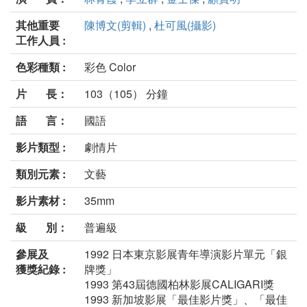
其他重要
陳博文(剪輯)
,
杜可風(攝影)
工作人員 :
色彩種類 :
彩色 Color
片 長：
103（105） 分鐘
語 言：
國語
影片類型 :
劇情片
類別元素 :
文藝
影片素材 :
35mm
級 別：
普遍級
參展及
1992 日本東京影展青年導演影片單元「銀
獲獎紀錄 :
牌獎」
1993 第43屆德國柏林影展CALIGARI獎
1993 新加坡影展「最佳影片獎」、「最佳