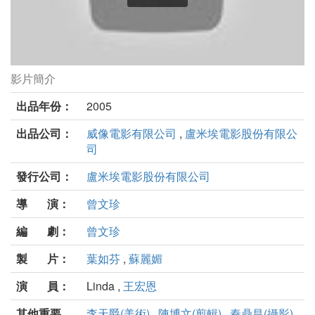
影片簡介
等待飛魚劇照
出品年份：
2005
出品公司：
威像電影有限公司
,
盧米埃電影股份有限公
司
發行公司：
盧米埃電影股份有限公司
導 演：
曾文珍
編 劇：
曾文珍
製 片：
葉如芬
,
蘇麗媚
演 員：
Linda ,
王宏恩
其他重要
李天爵(美術)
,
陳博文(剪輯)
,
秦鼎昌(攝影)
,