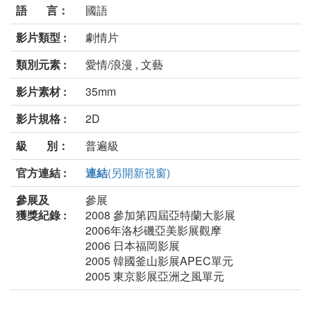
語 言：
國語
影片類型 :
劇情片
類別元素 :
愛情/浪漫 , 文藝
影片素材 :
35mm
影片規格 :
2D
級 別：
普遍級
官方連結 :
連結
(另開新視窗)
參展及
參展
獲獎紀錄 :
2008 參加第四屆亞特蘭大影展
2006年洛杉磯亞美影展觀摩
2006 日本福岡影展
2005 韓國釜山影展APEC單元
2005 東京影展亞洲之風單元