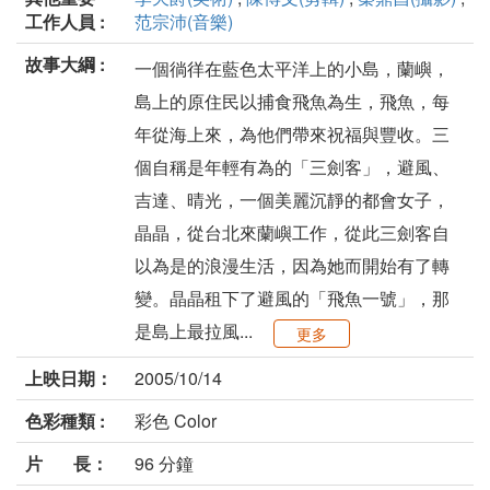
工作人員 :
范宗沛(音樂)
故事大綱 :
一個徜徉在藍色太平洋上的小島，蘭嶼，
島上的原住民以捕食飛魚為生，飛魚，每
年從海上來，為他們帶來祝福與豐收。三
個自稱是年輕有為的「三劍客」，避風、
吉達、晴光，一個美麗沉靜的都會女子，
晶晶，從台北來蘭嶼工作，從此三劍客自
以為是的浪漫生活，因為她而開始有了轉
變。晶晶租下了避風的「飛魚一號」，那
是島上最拉風...
更多
上映日期：
2005/10/14
色彩種類 :
彩色 Color
片 長：
96 分鐘