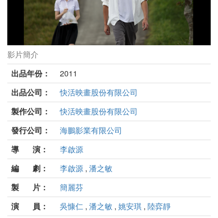
影片簡介
河豚劇照
出品年份：
2011
出品公司：
快活映畫股份有限公司
製作公司：
快活映畫股份有限公司
發行公司：
海鵬影業有限公司
導 演：
李啟源
編 劇：
李啟源
,
潘之敏
製 片：
簡麗芬
演 員：
吳慷仁
,
潘之敏
,
姚安琪
,
陸弈靜