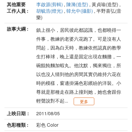
其他重要
李啟源(剪輯)
,
陳漪(造型)
, 黃貞瑜(造型) ,
工作人員 :
胡毓浩(燈光)
,
韓允中(攝影)
, 半野喜弘(音
樂)
故事大綱 :
鎮上很小，居民彼此都認識，也都曉得一
件事，教練的老婆六花跑了。可是沒有人
問起，因為白天時，教練依然認真的教學
生打棒球，晚上還是固定出現在麵攤，一
碗餛飩麵加蝦丸。他沈默，獨來獨往，所
以也沒人猜到他的房間其實仍維持六花在
時的模樣，窗邊掛滿色彩繽紛的洋裝。小
尊就是那種走在路上撞到她，她也會跟你
輕聲說對不起...
更多
上映日期：
2011/08/05
色彩種類 :
彩色 Color