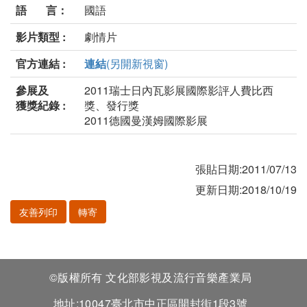
語 言：
國語
影片類型 :
劇情片
官方連結 :
連結
(另開新視窗)
參展及
2011瑞士日內瓦影展國際影評人費比西
獲獎紀錄 :
獎、發行獎
2011德國曼漢姆國際影展
張貼日期:2011/07/13
更新日期:2018/10/19
友善列印
轉寄
©版權所有 文化部影視及流行音樂產業局
地址:10047臺北市中正區開封街1段3號