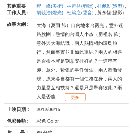
其他重要
程一峰(美術)
,
林雍益(剪輯)
,
杜佩勳(造型)
,
工作人員 :
胡毓浩(燈光)
,
杜篤之(聲音)
, 黃永恆(攝影)
故事大綱 :
大海（夏雨 飾）自內地來台觀光，意外迷
路脫團，熱情的台灣人小杰（房祖名 飾）
意外與大海結識，兩人熱情相約環島旅
行，然而事實並非如此單純？兩人的相遇
是否根本就是刻意安排好的？一連串有
趣、意外、緊張的事件發生，兩人漸漸發
現，原來各自都有一個任務在身，兩人的
力量是互相扶持？還是只是帶賽彼此？兩
人是否能...
更多
上映日期：
2012/06/15
色彩種類 :
彩色 Color
片 長：
89 分鐘