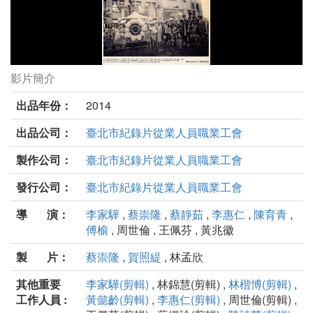
影片簡介
太陽‧不遠劇照
出品年份：
2014
出品公司：
臺北市紀錄片從業人員職業工會
製作公司：
臺北市紀錄片從業人員職業工會
發行公司：
臺北市紀錄片從業人員職業工會
導 演：
李家驊
,
蔡崇隆
,
蔡靜茹
,
李惠仁
,
陳育青
,
傅榆
, 周世倫 , 王佩芬 , 黃兆徽
製 片：
蔡崇隆
,
賀照緹
, 林孟欣
其他重要
李家驊(剪輯)
, 林錦慧(剪輯) ,
林楷博(剪輯)
,
工作人員 :
黃懿齡(剪輯)
,
李惠仁(剪輯)
, 周世倫(剪輯) ,