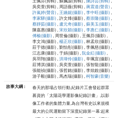
王佩芬(剪輯) , 蘇姵諭(剪輯) ,
陳詩芸(剪輯)
,
吳奕萱(剪輯) , 周語薇(剪輯) ,
蔣震道(聲音)
,
許嵐婷(聲音)
,
王嬿妮(攝影)
,
李中旺(攝影)
,
李家驊(攝影)
, 許文烽(攝影) ,
蔡崇隆(攝影)
,
蔡靜茹(攝影)
,
盧元奇(攝影)
,
蘇美玉(攝影)
,
陳嘉惠(攝影) ,
宋欣穎(攝影)
,
李惠仁(攝影)
,
傅榆(攝影)
, 周世倫(攝影) , 王佩芬(攝影) ,
李文鴻(攝影) ,
楊正欣(攝影)
, 林孟欣(攝影) ,
莊于德(攝影) , 劉怡彤(攝影) , 李佩慈(攝影) ,
江志康(攝影) , 于娟(攝影) ,
阮金紅(攝影)
,
吳羽翔(攝影) ,
洪瑋伶(攝影)
, 辛珮宜(攝影) ,
莊博淇(攝影) , 吳奕萱(攝影) , 張智龍(攝影) ,
張能禎(攝影) , 張哲銘(攝影) , 李炫銳(攝影) ,
游子毅(攝影) , 馬杰瑞(攝影) ,
柯智豪(音樂)
故事大綱 :
春天的那場占領行動,紀錄片工會發起群眾
募資的「太陽花學運影像紀錄計畫」,以影
像工作者的集體力量,為台灣有史以來規模
最大的公民運動留下深度紀錄第一幕:起來