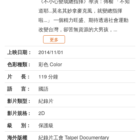
《不小心變成總指揮》導演：傅榆 「不知
道耶...莫名其妙拿麥克風，就變總指揮
啦...」 一個精力旺盛、期待透過社會運動
改變台灣，卻苦無資源的大男孩，...
更多
上映日期：
2014/11/01
色彩種類 :
彩色 Color
片 長：
119 分鐘
語 言：
國語
影片類型 :
紀錄片
影片規格 :
2D
級 別：
保護級
海外版權
紀錄片工會 Taipei Documentary