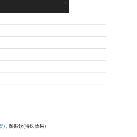
樂)
, 顏振欽(特殊效果)