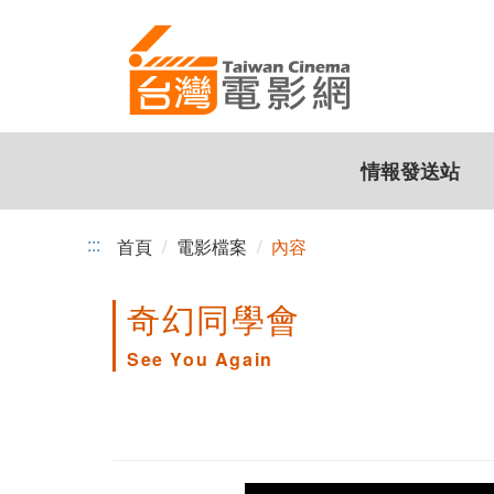
跳
到
主
要
內
容
情報發送站
:::
首頁
電影檔案
內容
奇幻同學會
See You Again