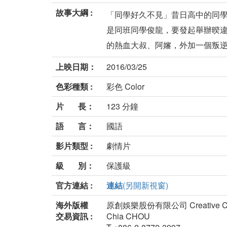
故事大綱 :
「同學好久不見」昔日高中的同
是同班同學俊龍，要發起舉辦暌
的熱血大叔、阿嬸，外加一個叛逆不
上映日期：
2016/03/25
色彩種類 :
彩色 Color
片 長：
123 分鐘
語 言：
國語
影片類型 :
劇情片
級 別：
保護級
官方連結 :
連結
(另開新視窗)
海外版權
原創娛樂股份有限公司 Creative Centur
交易資訊 :
Chia CHOU