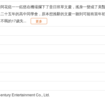
學阿花痣一一鈺慈在機場攔下了昔日班草文慶，搖身一變成了美
違二十五年的高中同學會，原本想推辭的文慶一聽到可能有當年
羈的17歲失...
更多
y Entertainment Co., Ltd.