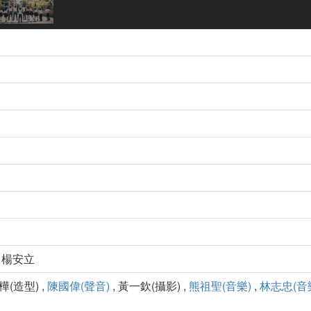
, 楊安立
樺(造型) ,
陳國偉(聲音)
, 黃一欽(攝影) ,
熊祖聖(音樂)
,
林志忠(音