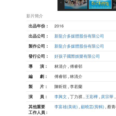
影片簡介
出品年份：
2016
出品公司：
新龍介多媒體股份有限公司
製作公司：
新龍介多媒體股份有限公司
發行公司：
好孩子國際娛樂有限公司
導 演：
林清介 , 傅睿邨
編 劇：
傅睿邨 , 林清介
製 片：
陳昕煜 , 李若蘭
演 員：
李興文
, 丁力祺 ,
王彩樺
,
庹宗華
其他重要
李富雄(美術)
,
顧曉芸(剪輯)
, 蔡青
工作人員 :