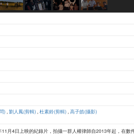
問)
,
劉人鳳(剪輯)
,
杜素鈴(剪輯)
,
高子皓(攝影)
年11月4日上映的紀錄片，拍攝一群人權律師自2013年起，在