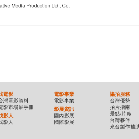
 Media Production Ltd., Co.
找電影
電影事業
協拍服務
台灣電影資料
電影事業
台灣優勢
電影市場展手冊
拍片指南
影展資訊
景點/片廠
找影人
國內影展
台灣夥伴
找影人
國際影展
來台製作補