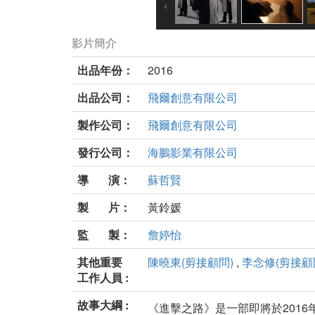
影片簡介
出品年份：
2016
出品公司：
飛爾創意有限公司
製作公司：
飛爾創意有限公司
發行公司：
海鵬影業有限公司
導 演：
蘇哲賢
製 片：
黃鈴媛
監 製：
詹婷怡
其他重要
陳曉東(剪接顧問)
,
李念修(剪接顧
工作人員 :
故事大綱 :
《進擊之路》是一部即將於2016