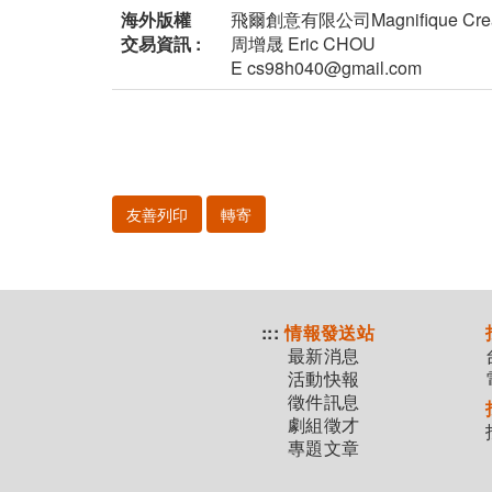
海外版權
飛爾創意有限公司Magnifique Creative
交易資訊 :
周增晟 Eric CHOU
E cs98h040@gmail.com
友善列印
轉寄
:::
情報發送站
最新消息
活動快報
徵件訊息
劇組徵才
專題文章