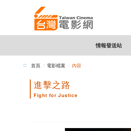
跳
到
主
要
內
容
情報發送站
:::
首頁
電影檔案
內容
進擊之路
Fight for Justice