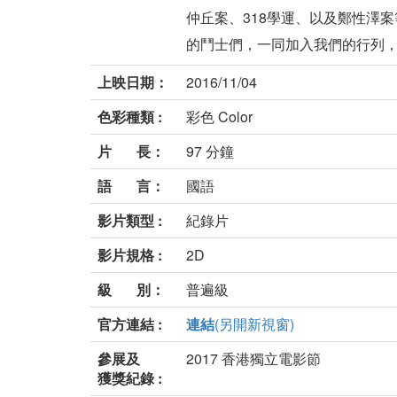
仲丘案、318學運、以及鄭性澤
的鬥士們，一同加入我們的行列，給
上映日期：
2016/11/04
色彩種類 :
彩色 Color
片 長：
97 分鐘
語 言：
國語
影片類型 :
紀錄片
影片規格 :
2D
級 別：
普遍級
官方連結 :
連結
(另開新視窗)
參展及
2017 香港獨立電影節
獲獎紀錄 :