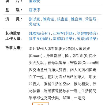
製 片：
董鼎安
監 製：
莊淳淳
演 員：
劉以豪
,
陳意涵
,
張書豪
,
陳庭妮
,
禾浩辰
,
吳映潔
其他重要
姚國禎(美術)
,
江翊寧(剪輯)
,
簡豐書(聲音)
,
工作人員 :
關本良(攝影)
,
陳建騏(音樂)
,
羅恩妮(音樂)
故事大綱 :
唱片製作人張哲凱(K)和作詞人宋媛媛
(Cream)，身世都很可憐，張哲凱(K)從小
失去父親，被母親遺棄，宋媛媛(Cream)則
因交通意外而痛失雙親。兩人同病相憐走
在了一起，把對方看成自己的家人、朋友
和親人，彌補生活的空缺，彼此相愛，彼
此信賴，逐漸將遺憾放在一邊，生活簡簡
單單卻也充滿快樂。然而，一場突...