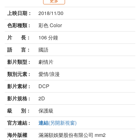
更多
上映日期：
2018/11/30
色彩種類 :
彩色 Color
片 長：
106 分鐘
語 言：
國語
影片類型 :
劇情片
類別元素 :
愛情/浪漫
影片素材 :
DCP
影片規格 :
2D
級 別：
保護級
官方連結 :
連結
(另開新視窗)
海外版權
滿滿額娛樂股份有限公司 mm2