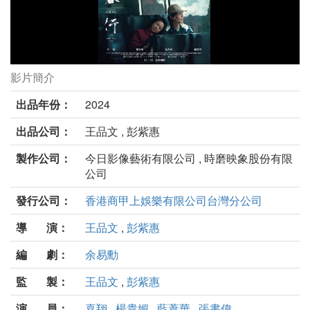
影片簡介
春行劇照
出品年份：
2024
出品公司：
王品文 , 彭紫惠
製作公司：
今日影像藝術有限公司 , 時磨映象股份有限
公司
發行公司：
香港商甲上娛樂有限公司台灣分公司
導 演：
王品文
,
彭紫惠
編 劇：
余易勳
監 製：
王品文
,
彭紫惠
演 員：
喜翔
,
楊貴媚
,
藍葦華
,
張書偉