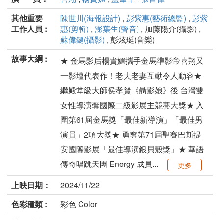
其他重要
陳世川(海報設計)
,
彭紫惠(藝術總監)
,
彭紫
工作人員 :
惠(剪輯)
,
澎葉生(聲音)
, 加藤陽介(攝影) ,
蘇偉鍵(攝影)
, 彭炫珽(音樂)
故事大綱 :
★ 金馬影后楊貴媚攜手金馬準影帝喜翔又
一影壇代表作！老夫老妻互動令人動容★
繼殿堂級大師侯孝賢《聶影娘》後 台灣雙
女性導演奪國際二級影展主競賽大獎★ 入
圍第61屆金馬獎「最佳新導演」「最佳男
演員」2項大獎★ 勇奪第71屆聖賽巴斯提
安國際影展「最佳導演銀貝殼獎」★ 華語
傳奇唱跳天團 Energy 成員...
更多
上映日期：
2024/11/22
色彩種類 :
彩色 Color