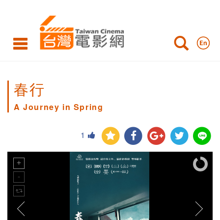
春行
A Journey in Spring
1