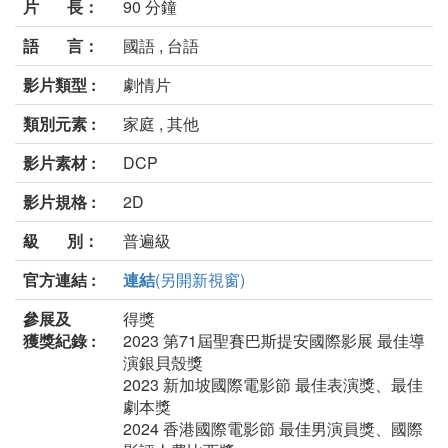
片 長：
90 分鐘
語 言：
國語 , 台語
影片類型 :
劇情片
類別元素 :
家庭 , 其他
影片素材 :
DCP
影片規格 :
2D
級 別：
普遍級
官方連結 :
連結
(另開新視窗)
參展及
得獎
獲獎紀錄 :
2023 第71屆聖賽巴斯提安國際影展 最佳導
演銀貝殼獎
2023 新加坡國際電影節 最佳表演獎、最佳
劇本獎
2024 香港國際電影節 最佳男演員獎、國際