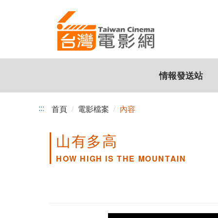
跳
到
主
要
內
容
情報發送站
:::
首頁
電影檔案
內容
山有多高
HOW HIGH IS THE MOUNTAIN