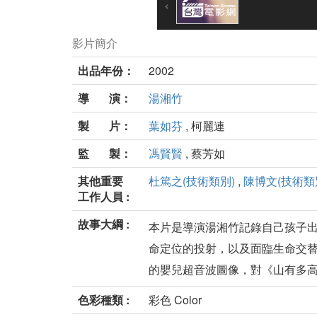
影片簡介
出品年份：
2002
導 演：
湯湘竹
製 片：
葉如芬
, 柯麗連
監 製：
馮賢賢
, 蔡芳如
其他重要
杜篤之(技術類別)
,
陳博文(技術類
工作人員 :
故事大綱 :
本片是導演湯湘竹記錄自己孩子
命定位的投射，以及面臨生命交
的嬰兒超音波圖像，對《山有多高》
色彩種類 :
彩色 Color