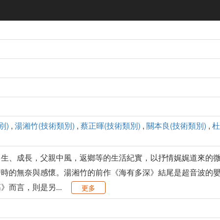
別)
,
湯湘竹(技術類別)
,
蔡正暉(技術類別)
,
關本良(技術類別)
,
杜
出生、成長，父親中風，返鄉等的生活紀實，以抒情娓娓道來的
替時的無奈與感懷。湯湘竹的前作《海有多深》結尾是超音波的
而言，則是另...
更多