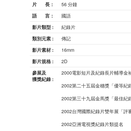
片 長：
56 分鐘
語 言：
國語
影片類型 :
紀錄片
類別元素 :
傳記
影片素材 :
16mm
影片規格 :
2D
參展及
2000電影短片及紀錄長片輔導金
獲獎紀錄 :
2002第二十五屆金穗獎「優等紀
2002第三十九屆金馬獎「最佳紀錄
2002台灣國際紀錄片雙年展「評
2002亞洲電視獎紀錄片類提名