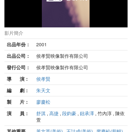
影片簡介
千禧曼波劇照
出品年份：
2001
出品公司：
侯孝賢映像製作有限公司
發行公司：
侯孝賢映像製作有限公司
導 演：
侯孝賢
編 劇：
朱天文
製 片：
廖慶松
演 員：
舒淇
,
高捷
,
段鈞豪
,
鈕承澤
, 竹內淳 , 陳依
萱
其他重要
黃文英(美術)
,
王誌成(美術)
,
廖慶松(剪輯)
,