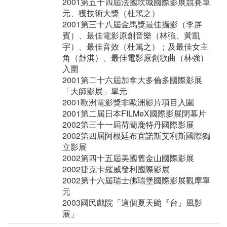
2001第五十四屆法國坎城國際影展競賽單
元、獲技術大獎（杜篤之）
2001第三十八屆金馬獎最佳攝影（李屏
賓）、最佳電影原創音樂（林強、黃凱
宇）、最佳音效（杜篤之）；及最佳女主
角（舒淇）、最佳電影原創歌曲（林強）
入圍
2001第二十六屆加拿大多倫多國際影展
「大師影展」單元
2001歐洲電影獎非歐洲影片項目入圍
2001第二屆日本FILMeX國際影展閉幕片
2002第三十一屆荷蘭鹿特丹國際影展
2002第四屆阿根廷布宜諾斯艾利斯國際獨
立影展
2002第四十五屆美國舊金山國際影展
2002捷克卡羅威發利國際影展
2002第十六屆瑞士佛瑞堡國際影展觀摩單
元
2003國民戲院「這個夏天颱『台』風影
展」