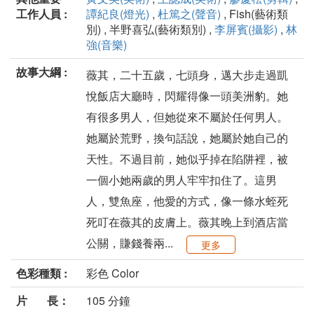
工作人員 :
譚紀良(燈光)
,
杜篤之(聲音)
, Fish(藝術類
別) , 半野喜弘(藝術類別) ,
李屏賓(攝影)
,
林
強(音樂)
故事大綱 :
薇其，二十五歲，七頭身，邁大步走過凱
悅飯店大廳時，閃耀得像一頭美洲豹。她
有很多男人，但她從來不屬於任何男人。
她屬於荒野，換句話說，她屬於她自己的
天性。不過目前，她似乎掉在陷阱裡，被
一個小她兩歲的男人牢牢扣住了。這男
人，雙魚座，他愛的方式，像一條水蛭死
死叮在薇其的皮膚上。薇其晚上到酒店當
公關，賺錢養兩...
更多
色彩種類 :
彩色 Color
片 長：
105 分鐘