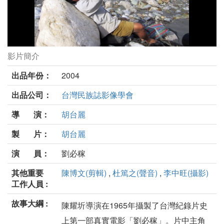
影片簡介
石頭夢劇照
出品年份：
2004
出品公司：
台灣民族誌影像學會
導 演：
胡台麗
製 片：
胡台麗
演 員：
劉必稼
其他重要
陳博文(剪輯)
,
杜篤之(聲音)
,
李中旺(攝影)
工作人員 :
故事大綱 :
陳耀圻導演在1965年攝製了台灣紀錄片史
上第一部真實電影「劉必稼」。片中主角