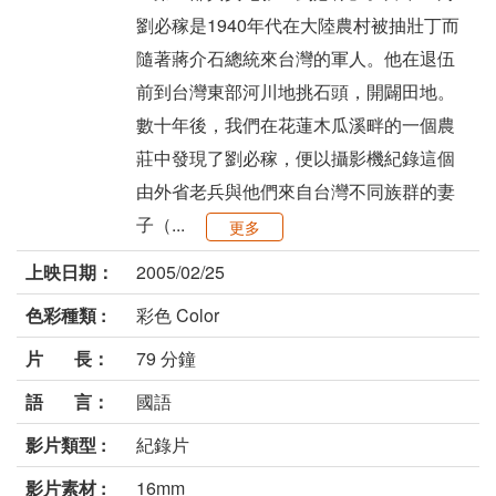
劉必稼是1940年代在大陸農村被抽壯丁而
隨著蔣介石總統來台灣的軍人。他在退伍
前到台灣東部河川地挑石頭，開闢田地。
數十年後，我們在花蓮木瓜溪畔的一個農
莊中發現了劉必稼，便以攝影機紀錄這個
由外省老兵與他們來自台灣不同族群的妻
子（...
更多
上映日期：
2005/02/25
色彩種類 :
彩色 Color
片 長：
79 分鐘
語 言：
國語
影片類型 :
紀錄片
影片素材 :
16mm