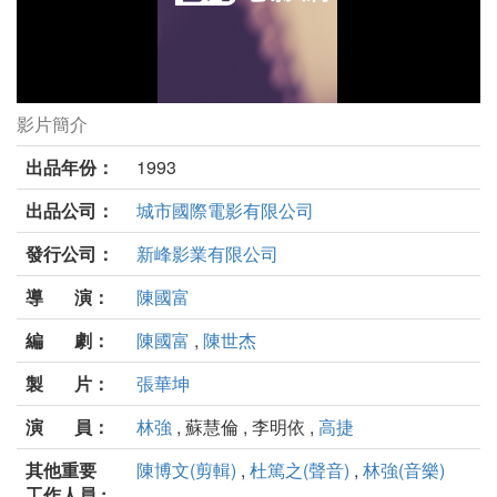
影片簡介
只要為你活一天劇照
出品年份：
1993
出品公司：
城市國際電影有限公司
發行公司：
新峰影業有限公司
導 演：
陳國富
編 劇：
陳國富
,
陳世杰
製 片：
張華坤
演 員：
林強
, 蘇慧倫 , 李明依 ,
高捷
其他重要
陳博文(剪輯)
,
杜篤之(聲音)
,
林強(音樂)
工作人員 :