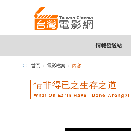
跳
到
主
要
內
容
情報發送站
:::
首頁
電影檔案
內容
情非得已之生存之道
What On Earth Have I Done Wrong?!