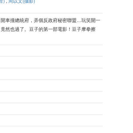
音)
,
周以文(攝影)
，開車撞總統府，弄個反政府秘密聯盟…玩笑開一
，竟然也過了。豆子的第一部電影！豆子摩拳擦