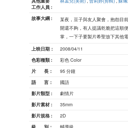
其他重要
林孟兒(美術)
,
曾莉婷(剪輯)
,
蘇珮
工作人員 :
故事大綱 :
某夜，豆子與友人聚會，抱怨目
開還不夠，有人提議乾脆把這順
掌，一下子要製片希聖放下其他電影
上映日期：
2008/04/11
色彩種類 :
彩色 Color
片 長：
95 分鐘
語 言：
國語
影片類型 :
劇情片
影片素材 :
35mm
影片規格 :
2D
級 別：
輔導級