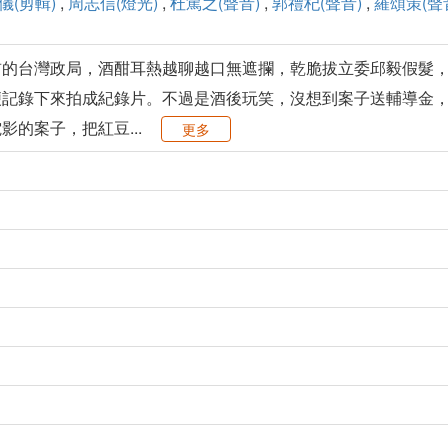
儀(剪輯)
,
周志信(燈光)
,
杜篤之(聲音)
,
郭禮杞(聲音)
,
羅頌策(聲
前的台灣政局，酒酣耳熱越聊越口無遮攔，乾脆拔立委邱毅假髮
便記錄下來拍成紀錄片。不過是酒後玩笑，沒想到案子送輔導金
的案子，把紅豆...
更多