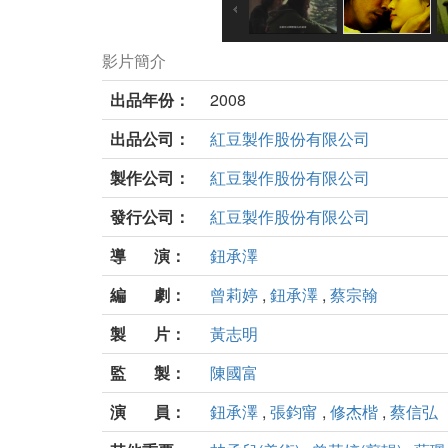
影片簡介
出品年份：
2008
出品公司：
紅豆製作股份有限公司
製作公司：
紅豆製作股份有限公司
發行公司：
紅豆製作股份有限公司
導 演：
鈕承澤
編 劇：
曾莉婷
,
鈕承澤
,
蔡宗翰
製 片：
黃志明
監 製：
陳國富
演 員：
鈕承澤
,
張鈞甯
,
修杰楷
,
蔡信弘