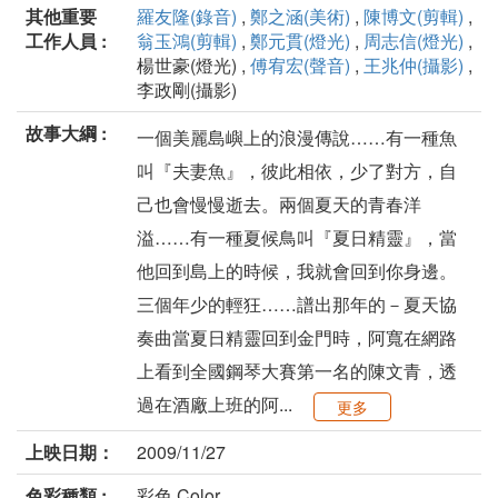
其他重要
羅友隆(錄音)
,
鄭之涵(美術)
,
陳博文(剪輯)
,
工作人員 :
翁玉鴻(剪輯)
,
鄭元貫(燈光)
,
周志信(燈光)
,
楊世豪(燈光) ,
傅宥宏(聲音)
,
王兆仲(攝影)
,
李政剛(攝影)
故事大綱 :
一個美麗島嶼上的浪漫傳說……有一種魚
叫『夫妻魚』，彼此相依，少了對方，自
己也會慢慢逝去。兩個夏天的青春洋
溢……有一種夏候鳥叫『夏日精靈』，當
他回到島上的時候，我就會回到你身邊。
三個年少的輕狂……譜出那年的－夏天協
奏曲當夏日精靈回到金門時，阿寬在網路
上看到全國鋼琴大賽第一名的陳文青，透
過在酒廠上班的阿...
更多
上映日期：
2009/11/27
色彩種類 :
彩色 Color