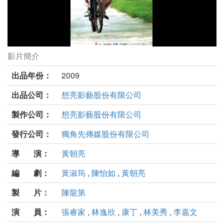
影片簡介
夏天協奏曲劇照
出品年份：
2009
出品公司：
想亮影藝股份有限公司
製作公司：
想亮影藝股份有限公司
發行公司：
獨角先傳媒股份有限公司
導 演：
黃朝亮
編 劇：
黃淑筠
,
陳怡如
,
黃朝亮
製 片：
陳龍第
演 員：
張睿家
,
林逸欣
,
康丁
,
林美秀
,
李嘉文