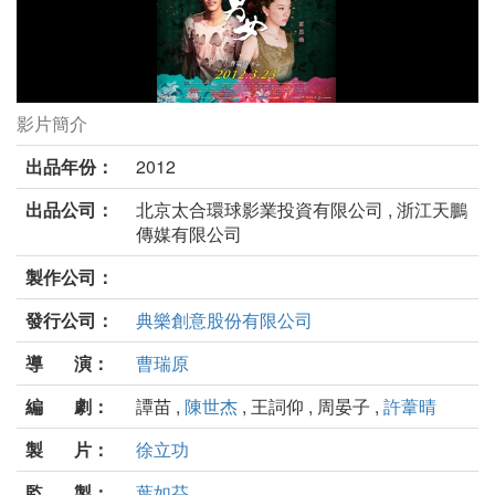
影片簡介
飲食男女—好遠又好近劇照
出品年份：
2012
出品公司：
北京太合環球影業投資有限公司 , 浙江天鵬
傳媒有限公司
製作公司：
發行公司：
典樂創意股份有限公司
導 演：
曹瑞原
編 劇：
譚苗 ,
陳世杰
, 王詞仰 , 周晏子 ,
許葦晴
製 片：
徐立功
監 製：
葉如芬