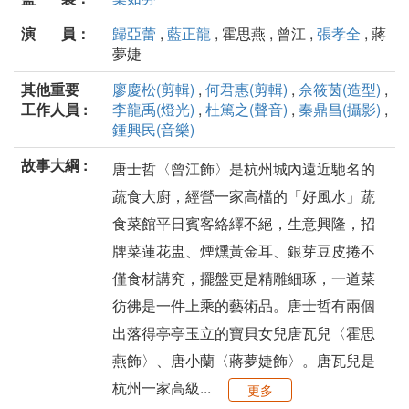
演 員：
歸亞蕾
,
藍正龍
, 霍思燕 , 曾江 ,
張孝全
, 蔣
夢婕
其他重要
廖慶松(剪輯)
,
何君惠(剪輯)
,
佘筱茵(造型)
,
工作人員 :
李龍禹(燈光)
,
杜篤之(聲音)
,
秦鼎昌(攝影)
,
鍾興民(音樂)
故事大綱 :
唐士哲〈曾江飾〉是杭州城內遠近馳名的
蔬食大廚，經營一家高檔的「好風水」蔬
食菜館平日賓客絡繹不絕，生意興隆，招
牌菜蓮花盅、煙燻黃金耳、銀芽豆皮捲不
僅食材講究，擺盤更是精雕細琢，一道菜
彷彿是一件上乘的藝術品。唐士哲有兩個
出落得亭亭玉立的寶貝女兒唐瓦兒〈霍思
燕飾〉、唐小蘭〈蔣夢婕飾〉。唐瓦兒是
杭州一家高級...
更多