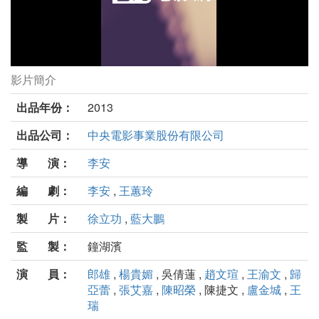
影片簡介
飲食男女(數位修復)劇照
出品年份：
2013
出品公司：
中央電影事業股份有限公司
導 演：
李安
編 劇：
李安
,
王蕙玲
製 片：
徐立功
,
藍大鵬
監 製：
鐘湖濱
演 員：
郎雄
,
楊貴媚
, 吳倩蓮 ,
趙文瑄
,
王渝文
,
歸
亞蕾
,
張艾嘉
,
陳昭榮
, 陳捷文 ,
盧金城
,
王
瑞