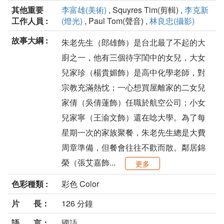
其他重要
李富雄(美術)
, Squyres Tim(剪輯) ,
李克新
工作人員 :
(燈光)
, Paul Tom(聲音) ,
林良忠(攝影)
故事大綱 :
朱老先生（郎雄飾）是台北最了不起的大
廚之一，他有三個待字閨中的女兒，大女
兒家珍（楊貴媚飾）是高中化學老師，對
宗教充滿熱忱；一心想買屋離家的二女兒
家倩（吳倩蓮飾）任職於航空公司；小女
兒家寧（王渝文飾）還在唸大學。為了每
星期一次的家族聚餐，朱老先生總是大費
周章準備，但餐會往往不歡而散。鄰居錦
榮（張艾嘉飾...
更多
色彩種類 :
彩色 Color
片 長：
126 分鐘
語 言：
國語