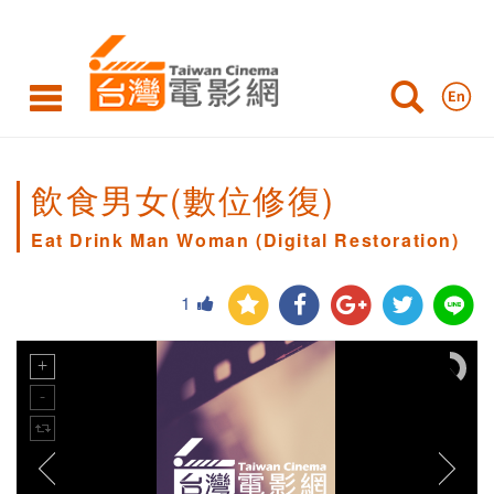
飲食男女(數位修復)
Eat Drink Man Woman (Digital Restoration)
1