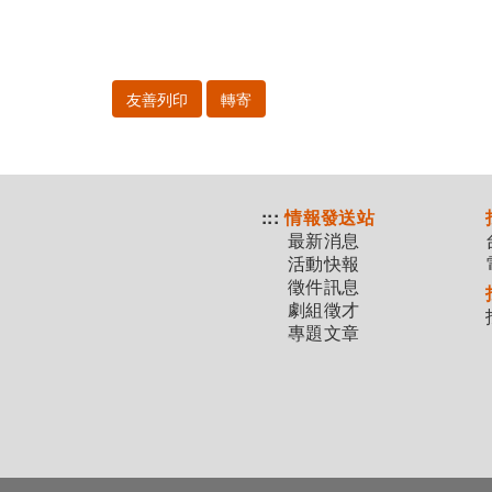
友善列印
轉寄
:::
情報發送站
最新消息
活動快報
徵件訊息
劇組徵才
專題文章