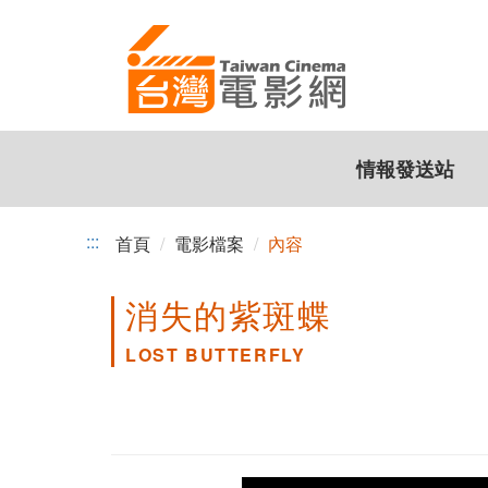
跳
到
主
要
內
容
情報發送站
:::
首頁
電影檔案
內容
消失的紫斑蝶
LOST BUTTERFLY