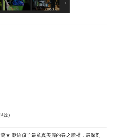
視效)
資千萬★ 獻給孩子最童真美麗的春之贈禮，最深刻