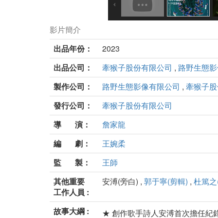
影片簡介
出品年份：
2023
出品公司：
牽猴子股份有限公司
,
路野生態影
製作公司：
路野生態影像有限公司
,
牽猴子股
發行公司：
牽猴子股份有限公司
導 演：
詹家龍
編 劇：
王婉柔
監 製：
王師
其他重要
安溥(旁白) ,
郭于寧(剪輯)
,
杜篤之
工作人員 :
故事大綱 :
★ 創作歌手詩人安溥首次擔任紀錄