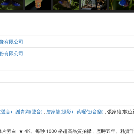
像有限公司
份有限公司
(聲音)
,
謝青㚬(聲音)
,
詹家龍(攝影)
,
蔡曜任(音樂)
, 張家維(數位
片旁白 ★ 4K、每秒 1000 格超高品質拍攝，歷時五年、耗