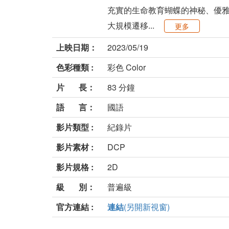
充實的生命教育蝴蝶的神秘、優
大規模遷移...
更多
上映日期：
2023/05/19
色彩種類 :
彩色 Color
片 長：
83 分鐘
語 言：
國語
影片類型 :
紀錄片
影片素材 :
DCP
影片規格 :
2D
級 別：
普遍級
官方連結 :
連結
(另開新視窗)