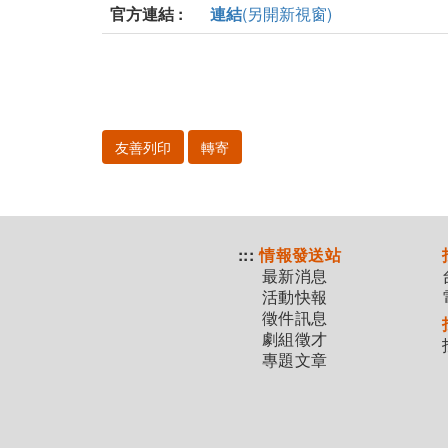
官方連結 :
連結
(另開新視窗)
友善列印
轉寄
:::
情報發送站
最新消息
活動快報
徵件訊息
劇組徵才
專題文章