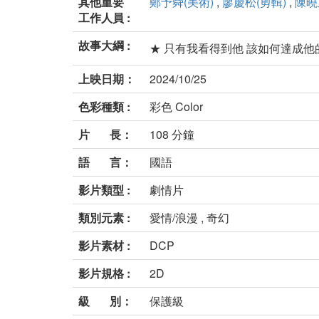
其他重要
鄭予舜(美術)
,
廖慶松(剪輯)
,
陳曉
工作人員 :
故事大綱 :
★ 只有我看得到他 該如何達
上映日期：
2024/10/25
色彩種類 :
彩色 Color
片 長：
108 分鐘
語 言：
國語
影片類型 :
劇情片
類別元素 :
愛情/浪漫 , 奇幻
影片素材 :
DCP
影片規格 :
2D
級 別：
保護級