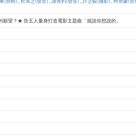
東(剪輯)
,
杜篤之(聲音)
,
謝青㚬(聲音)
,
許之駿(攝影)
,
柯智豪(音
成他的願望？★ 告五人量身打造電影主題曲「就說你想說的