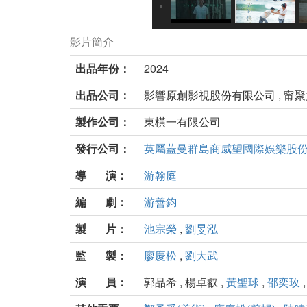
影片簡介
出品年份：
2024
出品公司：
影響原創影視股份有限公司 , 甯聚
製作公司：
東橫一有限公司
發行公司：
英屬蓋曼群島商威望國際娛樂股
導 演：
游翰庭
編 劇：
游善鈞
製 片：
池宗榮
,
劉旻泓
監 製：
廖慶松
,
劉大武
演 員：
郭品希 , 楊卓叡 ,
黃聖球
,
邵奕玫