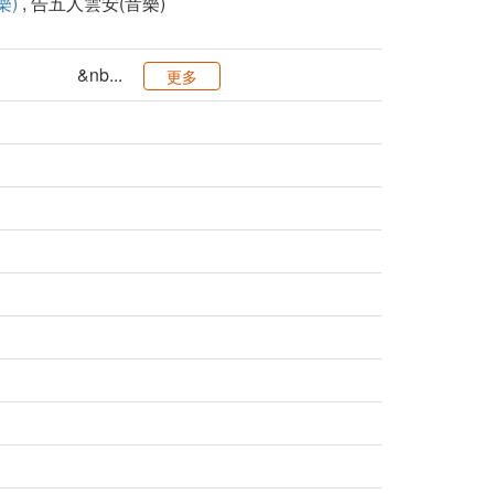
樂)
, 告五人雲安(音樂)
」 &nb...
更多