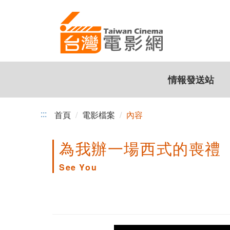
跳
到
主
要
內
容
情報發送站
:::
首頁
電影檔案
內容
為我辦一場西式的喪禮
See You