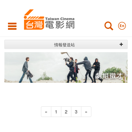
劇
組
徵
才
情報發送站
«
1
2
3
»