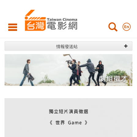
劇
組
徵
才
情報發送站