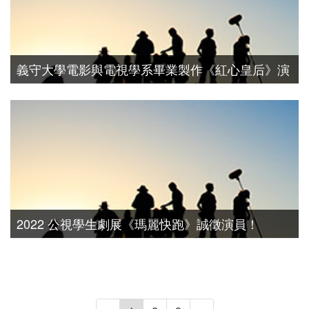
義守大學電影與電視學系畢業製作《紅心皇后》演
員徵選
演員徵選
2022 公視學生劇展《瑪麗快跑》誠徵演員！
演員徵選