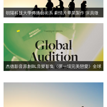
朝陽科技大學傳播藝術系 劇情片畢業製作 演員徵
選
演員徵選
杰德影音原創BL音樂影集《彈一場完美戀愛》全球
海選
演員徵選