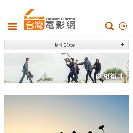
劇
組
徵
才
情報發送站