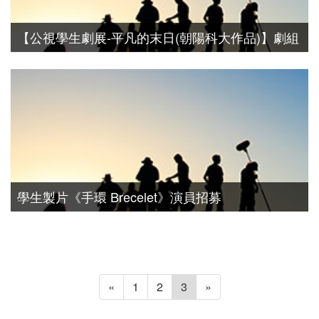
【公視學生劇展-平凡的末日(朝陽科大作品)】劇組
演員招募
演員徵選
學生製片《手環 Brecelet》演員招募
演員徵選
«
1
2
3
»