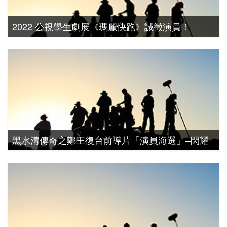
2022 公視學生劇展《瑪麗快跑》誠徵演員！
演員徵選
黑水溝傳奇之鄭王復台前導片「演員海選」–閃耀
之星就是你~
演員徵選