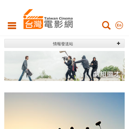
劇
組
徵
才
情報發送站