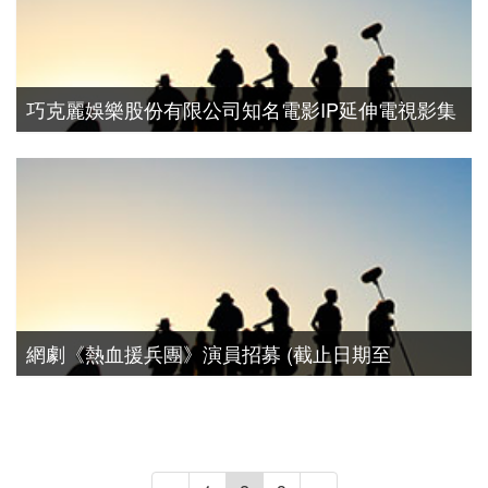
巧克麗娛樂股份有限公司知名電影IP延伸電視影集
劇組徵求實習生
演員徵選
網劇《熱血援兵團》演員招募 (截止日期至
2019/06/30)
演員徵選