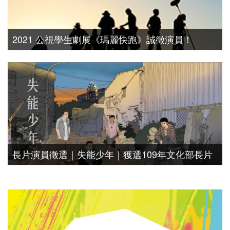
2021 公視學生劇展《瑪麗快跑》誠徵演員！
演員徵選
長片演員徵選｜失能少年｜獲選109年文化部長片
輔導金
演員徵選