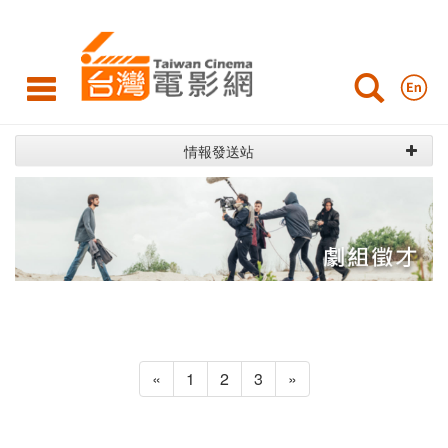
劇
組
徵
才
情報發送站
«
1
2
3
»