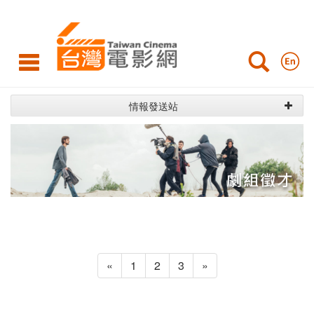
劇
組
徵
才
情報發送站
«
1
2
3
»