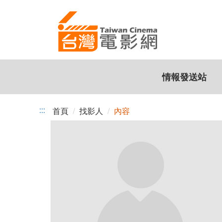
跳
到
主
要
內
容
情報發送站
:::
首頁
找影人
內容