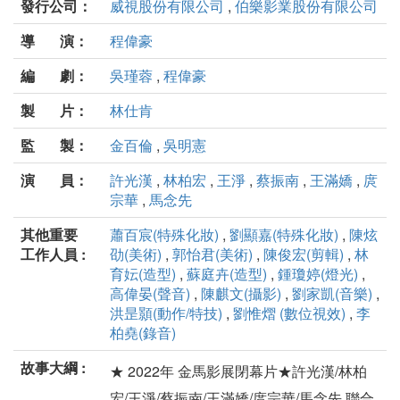
發行公司：
威視股份有限公司
,
伯樂影業股份有限公司
導 演：
程偉豪
編 劇：
吳瑾蓉
,
程偉豪
製 片：
林仕肯
監 製：
金百倫
,
吳明憲
演 員：
許光漢
,
林柏宏
,
王淨
,
蔡振南
,
王滿嬌
,
庹
宗華
,
馬念先
其他重要
蕭百宸(特殊化妝)
,
劉顯嘉(特殊化妝)
,
陳炫
工作人員 :
劭(美術)
,
郭怡君(美術)
,
陳俊宏(剪輯)
,
林
育妘(造型)
,
蘇庭卉(造型)
,
鍾瓊婷(燈光)
,
高偉晏(聲音)
,
陳麒文(攝影)
,
劉家凱(音樂)
,
洪昰顥(動作/特技)
,
劉惟熠 (數位視效)
,
李
柏堯(錄音)
故事大綱 :
★ 2022年 金馬影展閉幕片★許光漢/林柏
宏/王淨/蔡振南/王滿嬌/庹宗華/馬念先 聯合