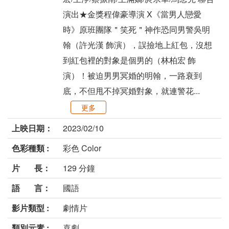
演出★金獎程偉豪導演 X《當男人戀愛
時》原班團隊＂笑死＂神作恐同男警吳明
翰（許光漢 飾演），誤撿地上紅包，沒想
到紅包裡的對象是個男的（林柏宏 飾
演）！被迫男男冥婚的明翰，一路衰到
底，不但甩不掉冥婚對象，就連警花...
更多
上映日期：
2023/02/10
色彩種類 :
彩色 Color
片 長：
129 分鐘
語 言：
國語
影片類型 :
劇情片
類別元素 :
喜劇