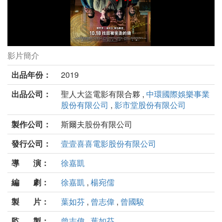
影片簡介
聖人大盜劇照
出品年份：
2019
出品公司：
聖人大盜電影有限合夥 ,
中環國際娛樂事業
股份有限公司
,
影市堂股份有限公司
製作公司：
斯爾夫股份有限公司
發行公司：
壹壹喜喜電影股份有限公司
導 演：
徐嘉凱
編 劇：
徐嘉凱
,
楊宛儒
製 片：
葉如芬
,
曾志偉
,
曾國駿
監 製：
曾志偉
,
葉如芬