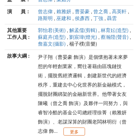
演 員：
曾志偉
,
賴雅妍
,
曹晏豪
,
曾之喬
,
高英軒
,
路斯明
,
巫建和
,
侯彥西
,
丁強
,
聶雲
其他重要
郭怡君(美術)
,
解孟儒(剪輯)
,
林育妘(造型)
,
工作人員 :
蘇庭卉(造型)
,
劉宸瑋(燈光)
,
蔡瀚陞(聲音)
,
詹嘉文(攝影)
, 楊子樸(音樂)
故事大綱 :
尹子翔（曹晏豪 飾演）是個懷抱著未來夢
想的年輕創業家，嚮往著藉由區塊鏈技
術，擺脫舊經濟邏輯，創建新世代的經濟
秩序，重建去中心化世界的新金融模式，
擺脫財團綁架的金融新世界。他帶著女友
陳曦（曾之喬 飾演）及夥伴一同努力，與
睿智冷酷的基金公司總經理徐菁（賴雅妍
飾演）、老謀深算的財團老闆林明衍（曾
志偉 飾...
更多