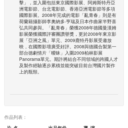
擊」，並入圍包括東京國際影展、阿姆斯特丹亞
洲電影節、台北電影節、香港亞洲電影節等多項
國際影展。2008年完成的電影「亂青春」則是有
荷蘭籍攝影師李奧納多‧亨瑞及日本作曲家半野喜
弘共同參與。「亂青春」榮獲2008年德國曼漢姆
影展榮獲國際評審團讚譽獎，更於2008年東京影
展「亞洲之風」單元、2009鹿特丹影展受邀放
映，在國際影壇廣受好評。2008與德國合製第一
部台德劇情片「曖昧」入圍2009柏林影展
Panorama單元。期許將結合不同領域的跨國人才
及製作經驗逐步累積並能突破目前台灣國片製作
上的瓶頸。
作品列表：
片 名
出品年份
導 演