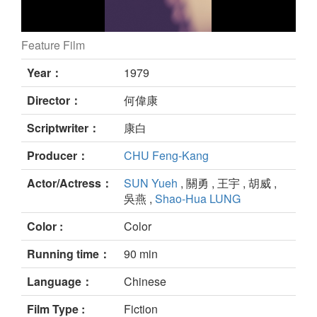
Feature Film
still
Year：
1979
Director：
何偉康
Scriptwriter：
康白
Producer：
CHU Feng-Kang
Actor/Actress：
SUN Yueh
, 關勇 , 王宇 , 胡威 ,
吳燕 ,
Shao-Hua LUNG
Color :
Color
Running time：
90 min
Language：
Chinese
Film Type :
Fiction