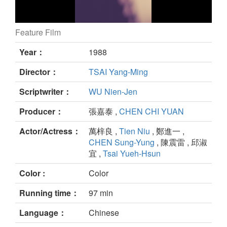
Feature Film
still
Year：
1988
Director：
TSAI Yang-Ming
Scriptwriter：
WU Nien-Jen
Producer：
張嘉泰 ,
CHEN CHI YUAN
Actor/Actress：
萬梓良 ,
Tien Niu
, 鄭進一 ,
CHEN Sung-Yung
, 陳震雷 , 邱淑
宜 ,
Tsai Yueh-Hsun
Color :
Color
Running time：
97 min
Language：
Chinese