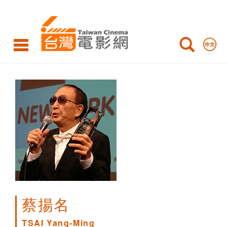
TSAI
Yang-
Ming
蔡揚名
TSAI Yang-Ming