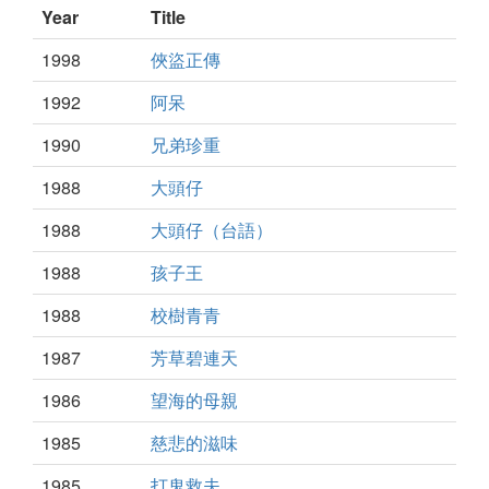
Year
Title
1998
俠盜正傳
1992
阿呆
1990
兄弟珍重
1988
大頭仔
1988
大頭仔（台語）
1988
孩子王
1988
校樹青青
1987
芳草碧連天
1986
望海的母親
1985
慈悲的滋味
1985
打鬼救夫