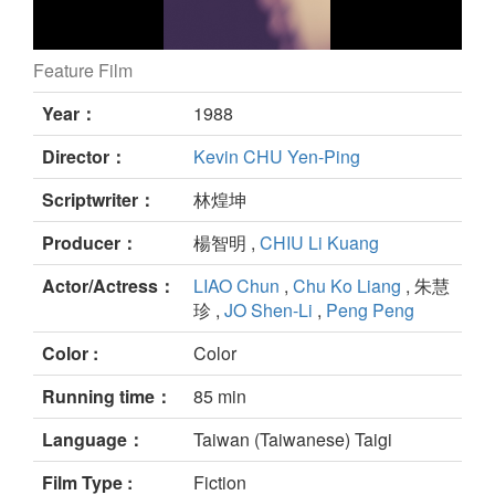
Feature Film
still
Year：
1988
Director：
Kevin CHU Yen-Ping
Scriptwriter：
林煌坤
Producer：
楊智明 ,
CHIU Li Kuang
Actor/Actress：
LIAO Chun
,
Chu Ko Liang
, 朱慧
珍 ,
JO Shen-Li
,
Peng Peng
Color :
Color
Running time：
85 min
Language：
Taiwan (Taiwanese) Taigi
Film Type :
Fiction