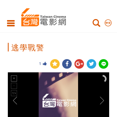
Taiwan
Cinema
逃學戰警
1