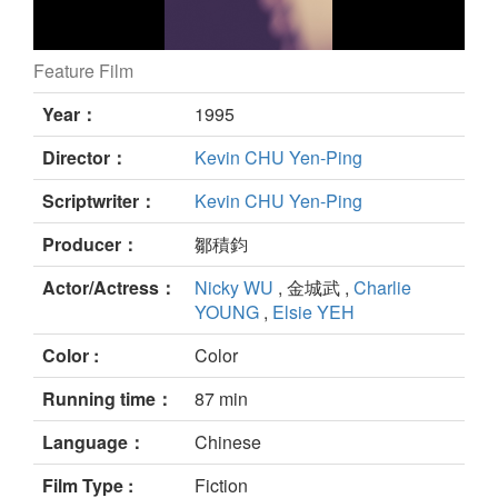
Feature Film
still
Year：
1995
Director：
Kevin CHU Yen-Ping
Scriptwriter：
Kevin CHU Yen-Ping
Producer：
鄒積鈞
Actor/Actress：
Nicky WU
, 金城武 ,
Charlie
YOUNG
,
Elsie YEH
Color :
Color
Running time：
87 min
Language：
Chinese
Film Type :
Fiction