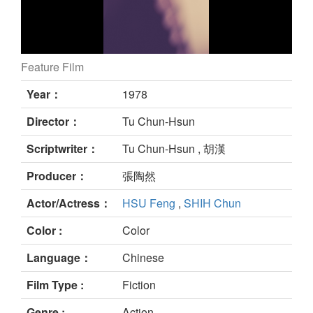
Feature Film
龍城金密圖 still
Year：
1978
Director：
Tu Chun-Hsun
Scriptwriter：
Tu Chun-Hsun , 胡漢
Producer：
張陶然
Actor/Actress：
HSU Feng
,
SHIH Chun
Color :
Color
Language：
Chinese
Film Type :
Fiction
Genre :
Action