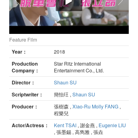
Feature Film
How to Train Our Dragon still
Year：
2018
Production
Star Ritz International
Company：
Entertainment Co., Ltd.
Director：
Shaun SU
Scriptwriter：
簡怡玨 ,
Shaun SU
Producer：
張樹森 ,
Xiao-Ru Molly FANG
,
程樂兒
Actor/Actress：
Kent TSAI
, 謝金燕 ,
Eugenie LIU
, 張墨錫 , 高雋雅 , 張垚