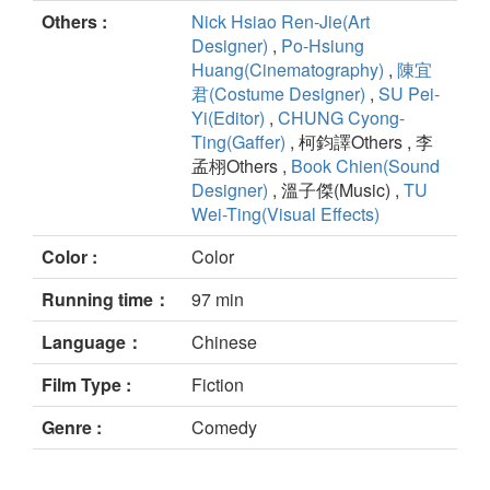
Others :
Nick Hsiao Ren-Jie(Art
Designer)
,
Po-Hsiung
Huang(Cinematography)
,
陳宜
君(Costume Designer)
,
SU Pei-
Yi(Editor)
,
CHUNG Cyong-
Ting(Gaffer)
, 柯鈞譯Others , 李
孟栩Others ,
Book Chien(Sound
Designer)
, 溫子傑(Music) ,
TU
Wei-Ting(Visual Effects)
Color :
Color
Running time：
97 min
Language：
Chinese
Film Type :
Fiction
Genre :
Comedy