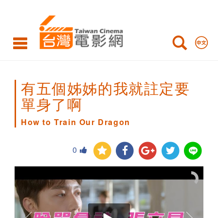
How
to
Train
Our
Dragon
有五個姊姊的我就註定要
單身了啊
How to Train Our Dragon
0