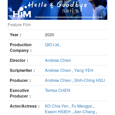
Feature Film
Your Love Song still
Year：
2020
Production
QIO Ltd.,
Company：
Director：
Andrew Chien
Scriptwriter：
Andrew Chien
,
Yang YEH
Producer：
Andrew Chien
,
Shih-Ching HSU
Executive
Terrisa CHEN
Producer：
Actor/Actress：
KO Chia-Yen
,
Fu Mengpo
,
Eason HSIEH
,
Jian-Chang
,