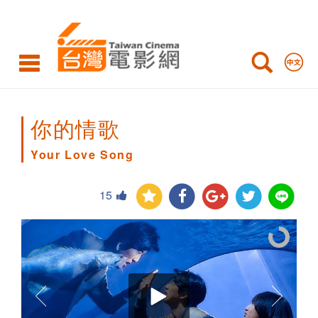
Your
Love
Song
你的情歌
Your Love Song
15