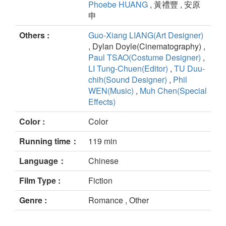
Phoebe HUANG
, 黃禮豐 , 安原
申
Others :
Guo-Xiang LIANG(Art Designer)
, Dylan Doyle(Cinematography) ,
Paul TSAO(Costume Designer)
,
LI Tung-Chuen(Editor)
,
TU Duu-
chih(Sound Designer)
,
Phil
WEN(Music)
,
Muh Chen(Special
Effects)
Color :
Color
Running time：
119 min
Language：
Chinese
Film Type :
Fiction
Genre :
Romance , Other