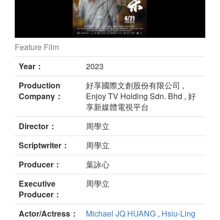
Feature Film
Alone still
Year：
2023
Production
好享國際文創股份有限公司 ,
Company：
Enjoy TV Holding Sdn. Bhd , 好
享新媒體電視平台
Director：
周學立
Scriptwriter：
周學立
Producer：
葉詠心
Executive
周學立
Producer：
Actor/Actress：
Michael JQ HUANG
,
Hsiu-Ling