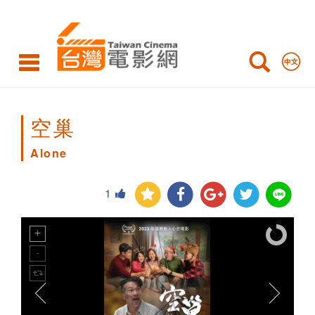
Alone
空巢
Alone
1