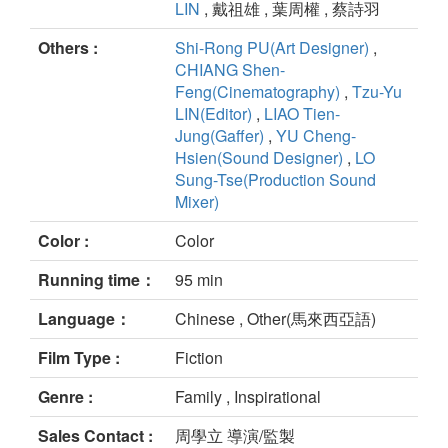
LIN
, 戴祖雄 , 葉周權 , 蔡詩羽
Others :
Shi-Rong PU(Art Designer)
,
CHIANG Shen-
Feng(Cinematography)
,
Tzu-Yu
LIN(Editor)
,
LIAO Tien-
Jung(Gaffer)
,
YU Cheng-
Hsien(Sound Designer)
,
LO
Sung-Tse(Production Sound
Mixer)
Color :
Color
Running time：
95 min
Language：
Chinese , Other(馬來西亞語)
Film Type :
Fiction
Genre :
Family , Inspirational
Sales Contact :
周學立 導演/監製