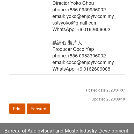
Director Yoko Chou
phone:+886 0939936002
email: yoko@enjoytv.com.my、
sstvyoko@gmail.com
WhatsApp: +6 0162606002
葉詠心 製片人
Producer Coco Yap
phone:+886 0953306002
email: coco@enjoytv.com.my
WhatsApp: +6 0162606008
Posted date:2023/04/07
Updated:2023/08/10
Print
Forward
Bureau of Audiovisual and Music Industry Development,