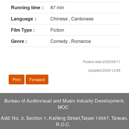
Running time：
87 min
Language：
Chinese , Cantonese
Film Type :
Fiction
Genre :
Comedy , Romance
Posted date:2025/06/11
Updated:2025/12/29
Print
Forward
Bureau of Audiovisual and Music Industry Development,
MOC
Add: No. 3, Section 1, Kaifeng Street,Taipei 10047, Taiwan,
R.O.C.