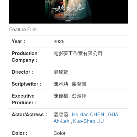
Feature Film
Once Upon A Lie still
Year：
2025
Production
電影夢工作室有限公司
Company：
Director：
廖銘賢
Scriptwriter：
陳雅莉 , 廖銘賢
Executive
陳偉楊 , 彭浩翔
Producer：
Actor/Actress：
溫碧霞 ,
He Hao CHEN
,
GUA
Ah-Leh
,
Kuo-Shao LIU
Color :
Color