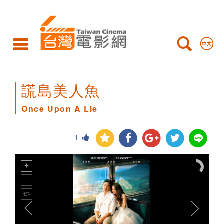
Once
Upon
A
Lie
謊島美人魚
Once Upon A Lie
1