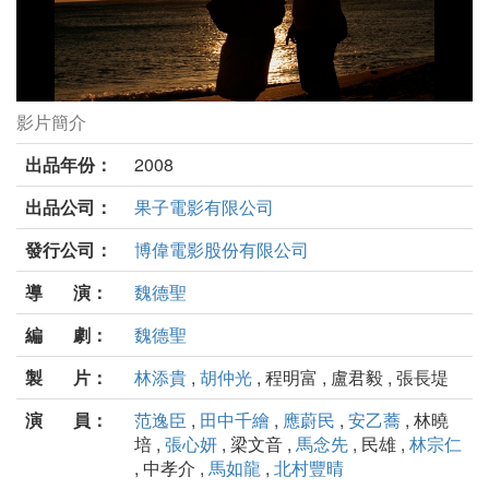
影片簡介
海角七號劇照
出品年份：
2008
出品公司：
果子電影有限公司
發行公司：
博偉電影股份有限公司
導 演：
魏德聖
編 劇：
魏德聖
製 片：
林添貴
,
胡仲光
, 程明富 , 盧君毅 , 張長堤
演 員：
范逸臣
,
田中千繪
,
應蔚民
,
安乙蕎
, 林曉
培 ,
張心妍
, 梁文音 ,
馬念先
, 民雄 ,
林宗仁
, 中孝介 ,
馬如龍
,
北村豐晴