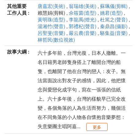
其他重要
唐嘉宏(美術)
,
翁瑞雄(美術)
,
蘇珮儀(剪輯)
,
工作人員 :
賴慧娟(剪輯) ,
佘筱茵(造型)
,
姚君(造型)
,
黃明珠(造型)
,
李龍禹(燈光)
,
杜篤之(聲音)
,
湯湘竹(聲音)
,
郭禮杞(聲音)
,
秦鼎昌(攝影)
,
呂聖斐(音樂)
,
嚴云農(音樂)
,
駱集益(音樂)
,
林哲民(數位視效)
故事大綱 :
六十多年前，台灣光復，日本人撤離。一
名日籍男老師隻身搭上了離開台灣的船
隻，也離開了他在台灣的戀人：友子。無
法當面說出對友子的感情，因此，他把懷
念與愛戀化成字句，寫在一張張的信紙
上。六十多年後，台灣的樣貌早已完全改
變，各個角落的人為生活而努力，幾個活
在不同角落的小人物各自懷抱音樂夢想：
失意樂團主唱阿嘉...
更多