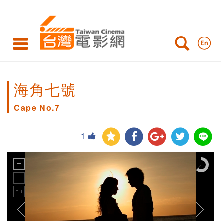
海角七號
Cape No.7
1