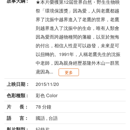
故事大綱 :
★本片榮獲第12屆世界自然・野生生物映
祭「環境保護獎」因為愛，人與老鷹都越
界了沈振中越界進入了老鷹的世界，老鷹
則越界進入了沈振中的生命，唯有人類會
因為愛而跨越物種間的藩籬，以至於無悔
的付出，相信人性是可以啟發，未來是可
以扭轉的。1991年，人稱老鷹先生的沈振
中老師，因為親身經歷基隆外木山一群黑
鳶因為...
更多
上映日期：
2015/11/20
色彩種類 :
彩色 Color
片 長：
78 分鐘
語 言：
國語 , 台語
影片類型 :
紀錄片