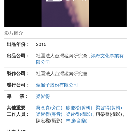
影片簡介
老鷹想飛劇照
出品年份：
2015
出品公司：
社團法人台灣猛禽研究會 ,
鴻奇文化事業有
限公司
製作公司：
社團法人台灣猛禽研究會
發行公司：
牽猴子股份有限公司
導 演：
梁皆得
其他重要
吳念真(旁白)
,
廖慶松(剪輯)
,
梁皆得(剪輯)
,
工作人員 :
梁皆得(聲音)
,
梁皆得(攝影)
, 柯榮發(攝影) ,
陳宏樑(攝影) ,
林強(音樂)