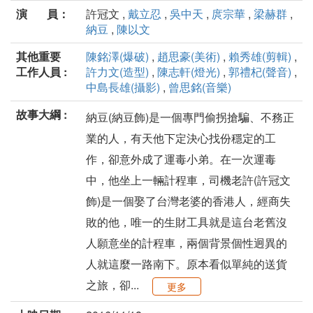
演 員：
許冠文 ,
戴立忍
,
吳中天
,
庹宗華
,
梁赫群
,
納豆
,
陳以文
其他重要
陳銘澤(爆破)
,
趙思豪(美術)
,
賴秀雄(剪輯)
,
工作人員 :
許力文(造型)
,
陳志軒(燈光)
,
郭禮杞(聲音)
,
中島長雄(攝影)
,
曾思銘(音樂)
故事大綱 :
納豆(納豆飾)是一個專門偷拐搶騙、不務正
業的人，有天他下定決心找份穩定的工
作，卻意外成了運毒小弟。在一次運毒
中，他坐上一輛計程車，司機老許(許冠文
飾)是一個娶了台灣老婆的香港人，經商失
敗的他，唯一的生財工具就是這台老舊沒
人願意坐的計程車，兩個背景個性迥異的
人就這麼一路南下。原本看似單純的送貨
之旅，卻...
更多