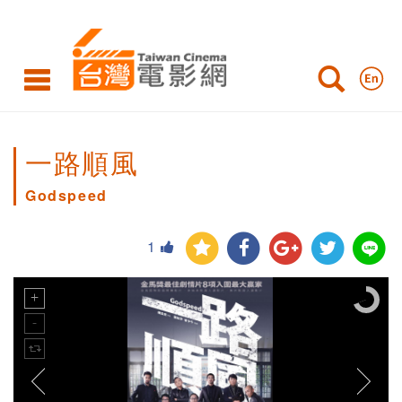
一路順風
Godspeed
1